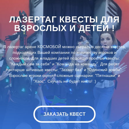
ЛАЗЕРТАГ КВЕСТЫ ДЛЯ
ВЗРОСЛЫХ И ДЕТЕЙ !
В лазертаг арене КОСМОБОЙ можно сыграть в десятки квестов,
подходящих Вашей компании по количеству игроков и
сложности. Для младших детей подойдут простые квесты:
"Каждый сам за себя" и "Команда на команду". Для ребят
постарше активные квесты: "Захват баз" и "Одинокий зомби".
Взрослые игроки оценят сложные сценарии: "Пятнашки" и
"Хаос". Скучать не будет никто! :)
ЗАКАЗАТЬ КВЕСТ